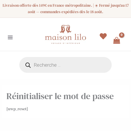
Aller
Livraison offerte dès 149€ en France métropolitaine. | ☀️ Fermé jusqu’au 17
au
août — commandes expédiées dès le 18 août.
contenu
Recherche
de
produits
Réinitialiser le mot de passe
[uwp_reset]