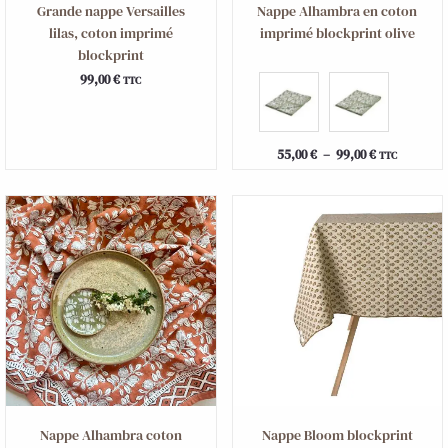
Grande nappe Versailles
Nappe Alhambra en coton
lilas, coton imprimé
imprimé blockprint olive
blockprint
99,00
€
TTC
55,00
€
–
99,00
€
TTC
Plage
de
prix :
55,00 €
à
99,00 €
Nappe Alhambra coton
Nappe Bloom blockprint