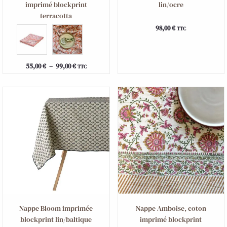
imprimé blockprint
lin/ocre
terracotta
98,00
€
TTC
55,00
€
–
99,00
€
TTC
Nappe Bloom imprimée
Nappe Amboise, coton
blockprint lin/baltique
imprimé blockprint