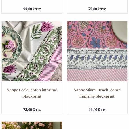
98,00
€
75,00
€
TTC
TTC
Nappe Leela, coton imprimé
Nappe Miami Beach, coton
blockprint
imprimé blockprint
75,00
€
49,00
€
TTC
TTC