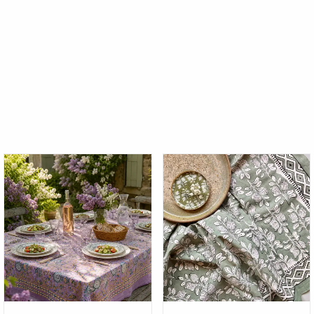
Plage
de
prix :
55,00 €
à
99,00 €