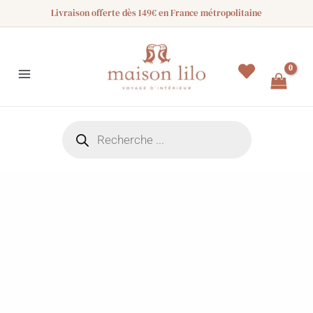
Aller
Livraison offerte dès 149€ en France métropolitaine
au
contenu
Recherche
de
produits