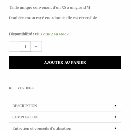
Taille unique convenant d’un XS à un grand M
Doublée coton rayé coordonné elle est réversible
quantité
Disponibilité :
Plus que 2 en stock
de
-
+
Veste
en
velours
AJOUTER AU PANIER
corail
brodée
Suzani
#9,
REF:
VEST008-8
TU
DESCRIPTION
COMPOSITION
Entretien et conseils d'utilisation