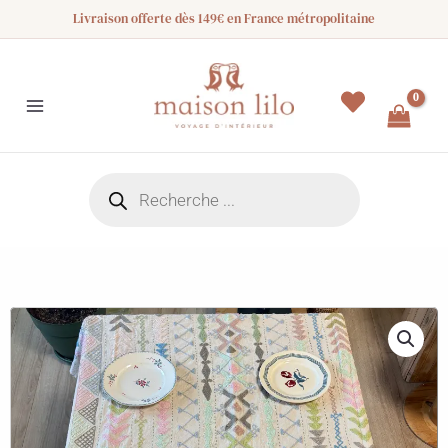
Aller
Livraison offerte dès 149€ en France métropolitaine
au
contenu
Recherche
de
produits