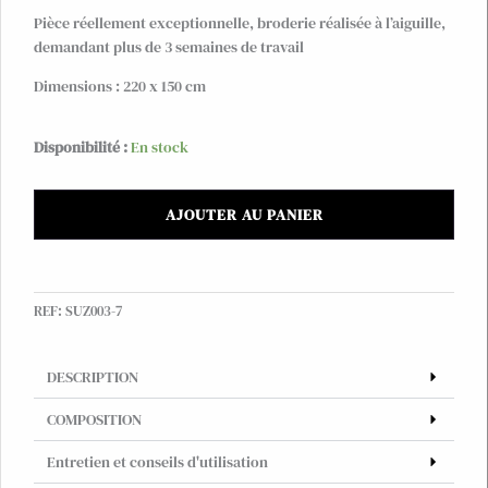
Pièce réellement exceptionnelle, broderie réalisée à l’aiguille,
demandant plus de 3 semaines de travail
Dimensions : 220 x 150 cm
quantité
Disponibilité :
En stock
de
Tenture
AJOUTER AU PANIER
Suzani
coton
brodée
main,
REF:
SUZ003-7
coloris
pastels
#7
DESCRIPTION
COMPOSITION
Entretien et conseils d'utilisation