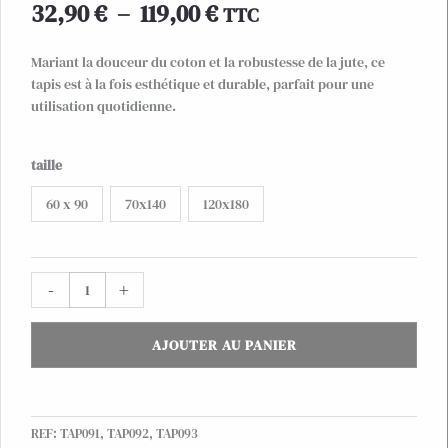
Plage
32,90
€
–
119,00
€
TTC
de
prix :
Mariant la douceur du coton et la robustesse de la jute, ce
32,90 €
tapis est à la fois esthétique et durable, parfait pour une
à
utilisation quotidienne.
119,00 €
quantité
taille
de
60 x 90
70x140
120x180
Tapis
coton
&
jute
-
+
damiers
naturel/
écru
AJOUTER AU PANIER
REF:
TAP091, TAP092, TAP093