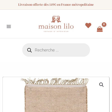
Aller
Livraison offerte dès 149€ en France métropolitaine
au
contenu
Recherche
de
produits