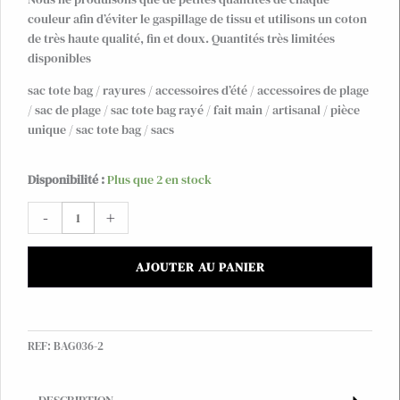
couleur afin d’éviter le gaspillage de tissu et utilisons un coton
de très haute qualité, fin et doux. Quantités très limitées
disponibles
sac tote bag / rayures / accessoires d’été / accessoires de plage
/ sac de plage / sac tote bag rayé / fait main / artisanal / pièce
unique / sac tote bag / sacs
quantité
Disponibilité :
Plus que 2 en stock
de
-
+
Sac
tote
bag
AJOUTER AU PANIER
matelassé
à
volants,
à
REF:
BAG036-2
rayures
rouges
et