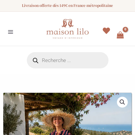
Aller
Livraison offerte dès 149€ en France métropolitaine
au
contenu
Recherche
de
produits