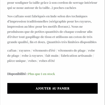
pour souligner la taille grâce à son cordon de serrage intérieur
qui se noue autour de la taille. 2 poches cachées
Nos caftans sont fabriqués en Inde selon des techniques
d’impression traditionnelles (sérigraphie pour les rayures,
impression au bloc pour les motifs floraux). Nous ne
produisons que de petites quantités de chaque couleur afin
d’éviter tout gaspillage de tissu et utilisons un coton de très
grande qualité, fin et doux. Quantités très limitées disponibles
caftan / rayures / vêtements d’été / vêtements de plage / robe
de plage / robe à rayures / fait main / fabrication artisanale /
pièce unique / robes / robes d’été
quantité
Disponibilité :
Plus que 1 en stock
de
Robe-
AJOUTER AU PANIER
caftan
rayée
en
coton