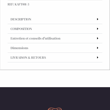
REF:
KAFT001-3
doux
imprimé
à
DESCRIPTION
la
main,
COMPOSITION
rose
et
Entretien et conseils d'utilisation
bleu
Dimensions
marine
LIVRAISON & RETOURS