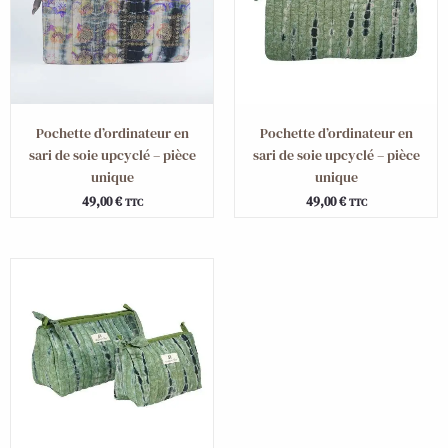
Pochette d’ordinateur en
Pochette d’ordinateur en
sari de soie upcyclé – pièce
sari de soie upcyclé – pièce
unique
unique
49,00
€
49,00
€
TTC
TTC
Plage
de
prix :
29,00 €
à
39,00 €