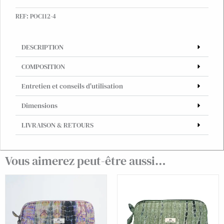
de
REF:
POC112-4
soie
upcyclé
-
DESCRIPTION
pièce
unique
COMPOSITION
Entretien et conseils d'utilisation
Dimensions
LIVRAISON & RETOURS
Vous aimerez peut-être aussi…