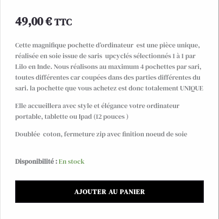
49,00
€
TTC
Cette magnifique pochette d’ordinateur est une pièce unique,
réalisée en soie issue de saris upcyclés sélectionnés 1 à 1 par
Lilo en Inde. Nous réalisons au maximum 4 pochettes par sari,
toutes différentes car coupées dans des parties différentes du
sari. la pochette que vous achetez est donc totalement UNIQUE
Elle accueillera avec style et élégance votre ordinateur
portable, tablette ou Ipad (12 pouces )
Doublée coton, fermeture zip avec finition noeud de soie
quantité
Disponibilité :
En stock
de
Pochette
AJOUTER AU PANIER
d'ordinateur
en
sari