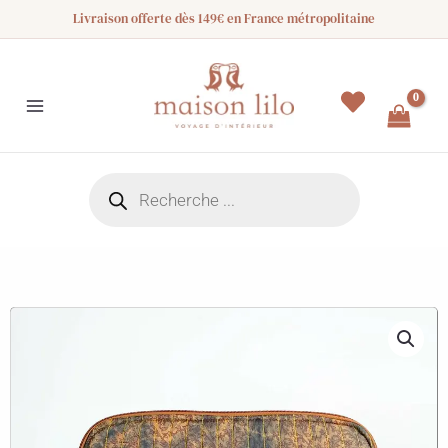
Aller
Livraison offerte dès 149€ en France métropolitaine
au
contenu
Recherche
de
produits