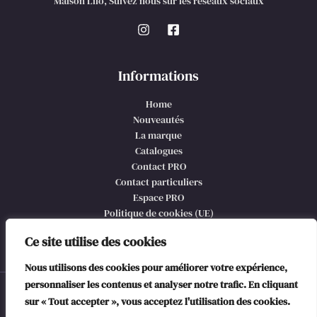
Maison Lilo, Suivez nous sur les réseaux sociaux
Informations
Home
Nouveautés
La marque
Catalogues
Contact PRO
Contact particuliers
Espace PRO
Politique de cookies (UE)
CGV et mentions légales
Ce site utilise des cookies
Nous utilisons des cookies pour améliorer votre expérience,
personnaliser les contenus et analyser notre trafic. En cliquant
© 2026 Maison Lilo, @copyright
sur « Tout accepter », vous acceptez l'utilisation des cookies.