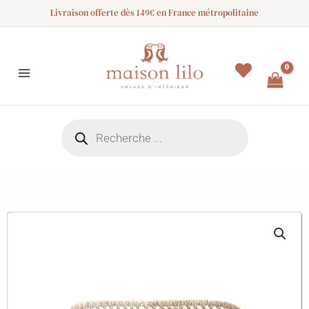
Aller
Livraison offerte dès 149€ en France métropolitaine
au
contenu
Recherche
de
produits