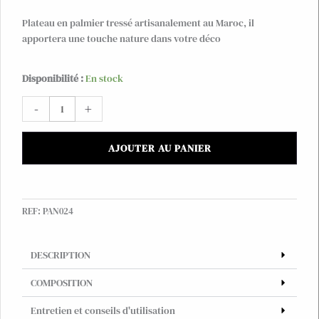
Plateau en palmier tressé artisanalement au Maroc, il
apportera une touche nature dans votre déco
quantité
Disponibilité :
En stock
de
-
+
Plateau
tressé
AJOUTER AU PANIER
REF:
PAN024
DESCRIPTION
COMPOSITION
Entretien et conseils d'utilisation