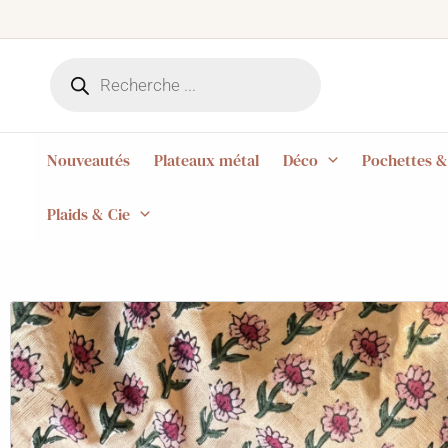
Aller
au
Recherche
contenu
de
produits
Nouveautés
Plateaux métal
Déco
Pochettes &
Plaids & Cie