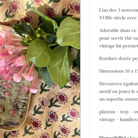
L’un des 3 nouve
XVIIIè siècle ave
Adorable dans ce 
pour servir thé ou
vintage lui permet
Bordure dorée pein
Dimensions 10 x 1
Découvrez égalem
motif ou jouez le
un superbe ensem
plateau – tray – 
vintage – handicra
quantité