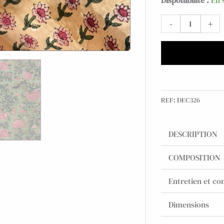
Disponibilité :
En 
de
-
+
Plateau
métal
émaillé
Chambord
10x15,
bord
doré
REF:
DEC326
DESCRIPTION
COMPOSITION
Entretien et con
Dimensions