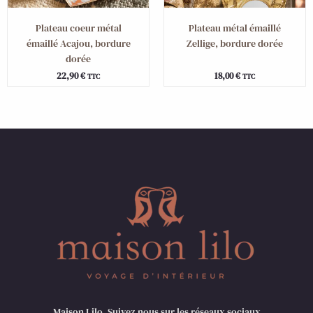
Plateau coeur métal
Plateau métal émaillé
émaillé Acajou, bordure
Zellige, bordure dorée
dorée
22,90
€
18,00
€
TTC
TTC
Maison Lilo, Suivez nous sur les réseaux sociaux