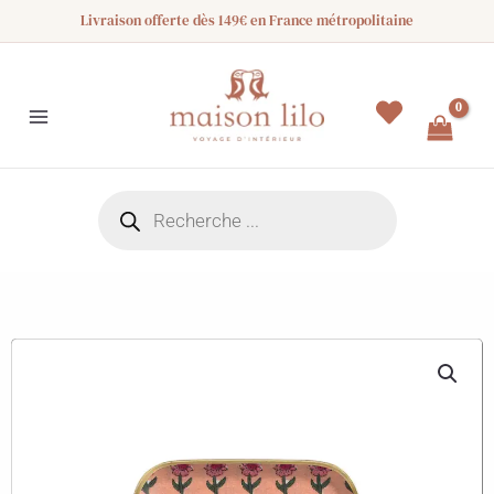
Aller
Livraison offerte dès 149€ en France métropolitaine
au
contenu
Recherche
de
produits