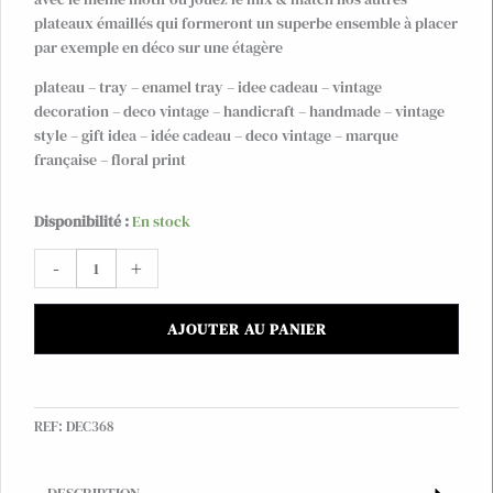
plateaux émaillés qui formeront un superbe ensemble à placer
par exemple en déco sur une étagère
plateau – tray – enamel tray – idee cadeau – vintage
decoration – deco vintage – handicraft – handmade – vintage
style – gift idea – idée cadeau – deco vintage – marque
française – floral print
quantité
Disponibilité :
En stock
de
-
+
Plateau
carré
"Villandry"
AJOUTER AU PANIER
en
métal
émaillé,
bordure
REF:
DEC368
dorée