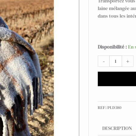
Transportez vous 
laine mélangée au
dans tous les inté
quantité
Disponibilité :
En 
de
-
+
Plaid
doux
laine
mélangée
Féroé
écossais
REF:
PLD380
DESCRIPTION