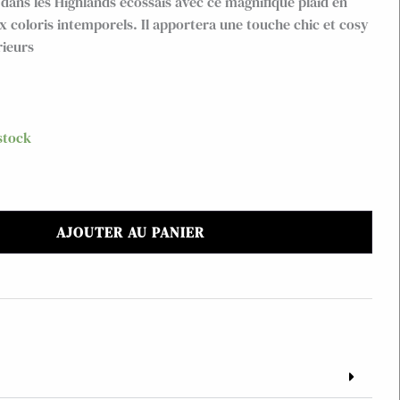
dans les Highlands écossais avec ce magnifique plaid en
x coloris intemporels. Il apportera une touche chic et cosy
rieurs
stock
AJOUTER AU PANIER