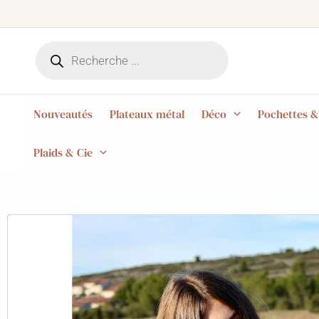
Aller
au
Recherche
contenu
de
produits
Nouveautés
Plateaux métal
Déco
Pochettes &
Plaids & Cie