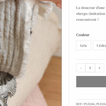
La douceur d’une g
sherpa (imitation
rencontrent !
quantité
Couleur
de
Gris
Cèdr
Plaid
Célestine
en
gaze
-
+
de
coton
doublée
sherpa
REF:
PLD266, PLD26