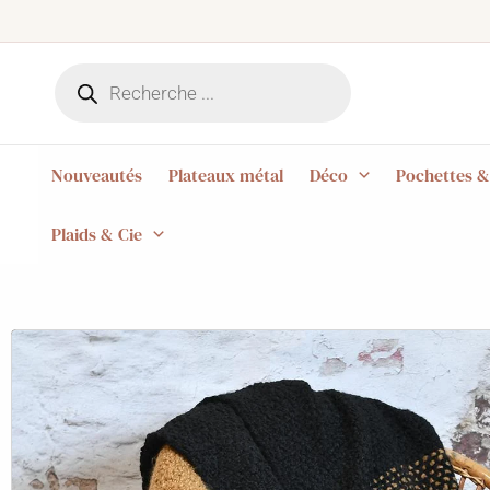
Aller
au
Recherche
contenu
de
produits
Nouveautés
Plateaux métal
Déco
Pochettes &
Plaids & Cie