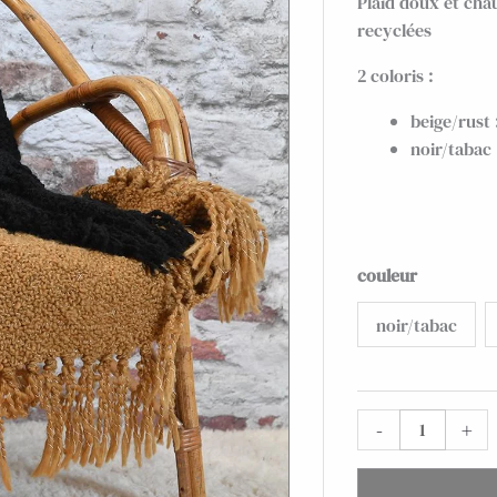
Plaid doux et chau
recyclées
2 coloris :
beige/rust 
noir/tabac
quantité
couleur
de
noir/tabac
Plaid
Aspen
100%
recyclé
-
+