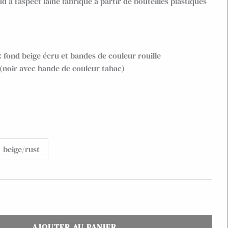
d à l’aspect laine fabriqué à partir de bouteilles plastiques
: fond beige écru et bandes de couleur rouille
 (noir avec bande de couleur tabac)
beige/rust
AJOUTER AU PANIER