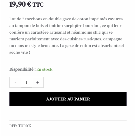
19,90
€
TTC
Lot de 2 torchons en double gaze de coton imprimés rayures
au tampon de bois et finition surpiqûre bourdon, ce qui leur
confère un caractère artisanal et néanmoins chic qui se
mariera parfaitement avec des cuisines rustiques, campagne
ou dans un style brocante. La gaze de coton est absorbante et
sèche vite !
quantité
Disponibilité :
En stock
de
-
+
Lot
de
2
AJOUTER AU PANIER
torchons
rayés
gaze
de
REF:
TOR007
coton