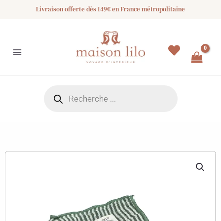
Aller
Livraison offerte dès 149€ en France métropolitaine
au
contenu
Recherche
de
produits