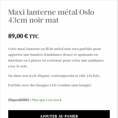
Maxi lanterne métal Oslo
43cm noir mat
89,00
€
TTC
Cette maxi lanterne en fil de métal noir sera parfaite pour
apporter une lumière d’ambiance douce et apaisante en
intérieur ou à placer en extérieur pour créer une ambiance
cosy le soir.
On aime son style élégant, contemporain et chic à la fois.
Parfaite avec des bougies LED (vendue sans bougie)
quantité
Disponibilité :
Plus que 1 en stock
de
Maxi
AJOUTER AU PANIER
lanterne