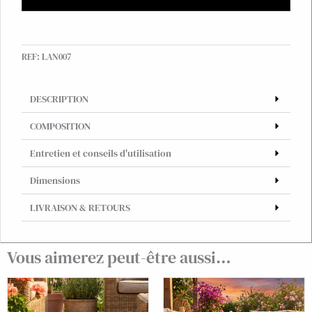
métal
Oslo
43cm
REF:
LAN007
noir
mat
DESCRIPTION
COMPOSITION
Entretien et conseils d'utilisation
Dimensions
LIVRAISON & RETOURS
Vous aimerez peut-être aussi…
Plage
de
prix :