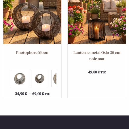
34,90 €
à
69,00 €
Photophore Moon
Lanterne métal Oslo 30 cm
noir mat
49,00
€
TTC
34,90
€
–
69,00
€
TTC