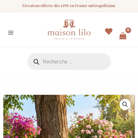
Aller
Livraison offerte dès 149€ en France métropolitaine
au
contenu
Recherche
de
produits