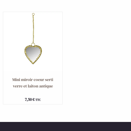
Mini miroir coeur serti
verre et laiton antique
7,50
€
TTC