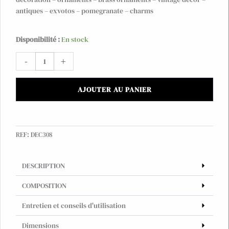
antiques – exvotos – pomegranate – charms
quantité
Disponibilité :
En stock
de
-
+
Grenade
décorative
en
AJOUTER AU PANIER
laiton
à
suspendre,
lien
REF:
DEC308
en
sari
DESCRIPTION
COMPOSITION
Entretien et conseils d'utilisation
Dimensions