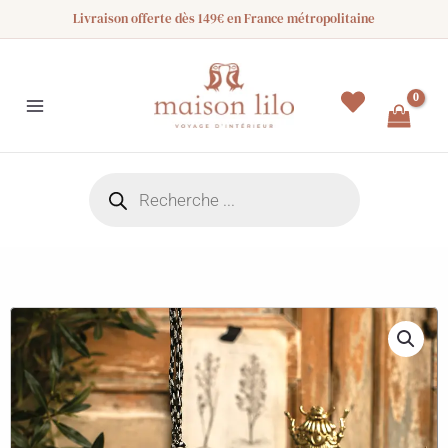
Aller
Livraison offerte dès 149€ en France métropolitaine
au
contenu
Recherche
de
produits