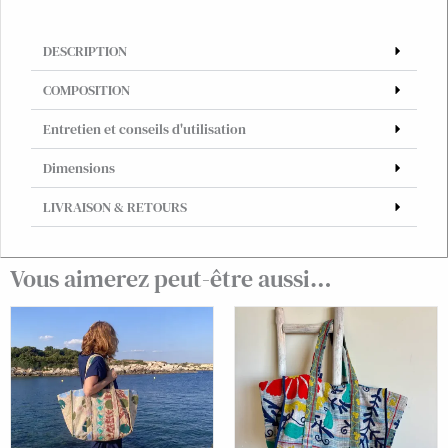
vintage
imprimé
DESCRIPTION
blockprint
#37
COMPOSITION
Entretien et conseils d'utilisation
Dimensions
LIVRAISON & RETOURS
Vous aimerez peut-être aussi…