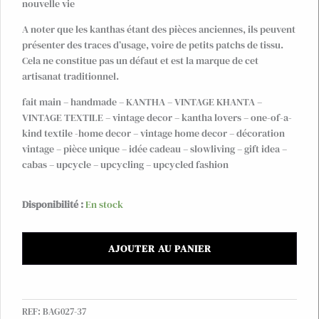
nouvelle vie
A noter que les kanthas étant des pièces anciennes, ils peuvent
présenter des traces d’usage, voire de petits patchs de tissu.
Cela ne constitue pas un défaut et est la marque de cet
artisanat traditionnel.
fait main – handmade – KANTHA – VINTAGE KHANTA –
VINTAGE TEXTILE – vintage decor – kantha lovers – one-of-a-
kind textile -home decor – vintage home decor – décoration
vintage – pièce unique – idée cadeau – slowliving – gift idea –
cabas – upcycle – upcycling – upcycled fashion
quantité
Disponibilité :
En stock
de
Grand
AJOUTER AU PANIER
sac
cabas
XL
en
REF:
BAG027-37
kantha