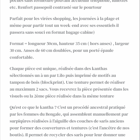
poches sans fermeture pouvant accueillir téléphone, lunettes
etc. Renfort passepoil contrasté sur le pourtour
Parfait pour les virées shopping, les journées à la plage et
même pour partir tout un week-end avec ses essentiels il
passera sans souci en format bagage cabine)
Format = longueur 50cm, hauteur 35 cm ( hors anses) , largeur
30 cm. Anses de 60 cm doublées, pour un porté épaule
confortable.
Chaque pièce est unique, réalisée dans des kanthas
sélectionnés un à un par Lilo puis imprimé de motifs au
tampon de bois (blockprint). Une tenture permet de réaliser
au maximum 2 sacs. Vous recevrez la pièce présentée dans les
visuels ou la 2ème pièce réalisée dans la même tenture
Qu’est ce que le kantha ? C’est un procédé ancestral pratiqué
par les femmes du Bengale, qui assemblent manuellement par
surpiqûres réalisées à l’aiguille des couches de saris anciens
pour former des couvertures et tentures (c’est l’ancêtre de nos
boutis). Il permet de recycler des saris pour leur donner une