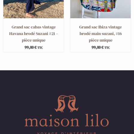
Grand sac cabas vintage
Grand sac Ibiza vintage
Havana brodé Suzani #21 –
brodé main suzani, #16
pièce unique
pièce unique
99,00
€
99,00
€
TTC
TTC