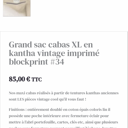
Grand sac cabas XL en
kantha vintage imprimé
blockprint #34
85,00
€
TTC
Nos maxi cabas réalisés à partir de tentures kanthas anciennes
sont LES pièces vintage cool qu’il vous faut !
Finitions : entièrement doublé en coton épais coloris lin il
possède une poche intérieure avec fermeture éclair pour
mettre à l’abri portefeuille, cartes, clés etc, ainsi que plusieurs