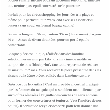
poches sans fermeture pouvant accueillir téléphone, lunettes
etc. Renfort passepoil contrasté sur le pourtour
Parfait pour les virées shopping, les journées à la plage et
même pour partir tout un week-end avec ses essentiels il
passera sans souci en format bagage cabine)
Format = longueur 50cm, hauteur 35 cm ( hors anses) , largeur
30 cm. Anses de 60 cm doublées, pour un porté épaule
confortable.
Chaque pièce est unique, réalisée dans des kanthas
sélectionnés un à un par Lilo puis imprimé de motifs au
tampon de bois (blockprint). Une tenture permet de réaliser
au maximum 2 sacs. Vous recevrez la pièce présentée dans les
visuels ou la 2ème pièce réalisée dans la même tenture
Qu’est ce que le kantha ? C’est un procédé ancestral pratiqué
par les femmes du Bengale, qui assemblent manuellement par
surpiqûres réalisées à l’aiguille des couches de saris anciens
pour former des couvertures et tentures (c’est l’ancêtre de nos
boutis). Il permet de recycler des saris pour leur donner une