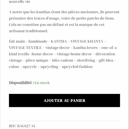
nouvelle vie
A noter que les kanthas étant des pièces anciennes, ils peuvent
présenter des traces d’usage, voire de petits patchs de tissu.
Cela ne constitue pas un défaut et est la marque de cet
artisanat traditionnel.
fait main – handmade – KANTHA – VINTAGE KHANTA –
VINTAGE TEXTILE – vintage decor – kantha lovers – one-of-a-
kind textile -home decor – vintage home decor – décoration
vintage – pièce unique – idée cadeau – slowliving – gift idea –
cabas – upcycle – upcycling – upcycled fashion
quantité
Disponibilité :
En stock
de
Grand
AJOUTER AU PANIER
sac
cabas
XL
en
REF:
BAG027-34
kantha