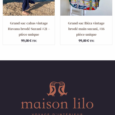
Grand sac cabas vintage
Grand sac Ibiza vintage
Havana brodé Suzani #21 –
brodé main suzani, #16
pièce unique
pièce unique
99,00
€
99,00
€
TTC
TTC