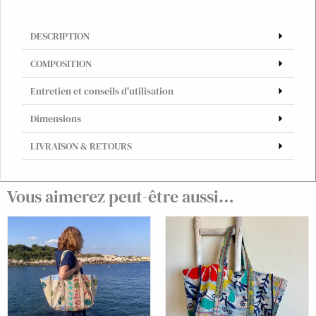
vintage
imprimé
DESCRIPTION
blockprint
#34
COMPOSITION
Entretien et conseils d'utilisation
Dimensions
LIVRAISON & RETOURS
Vous aimerez peut-être aussi…