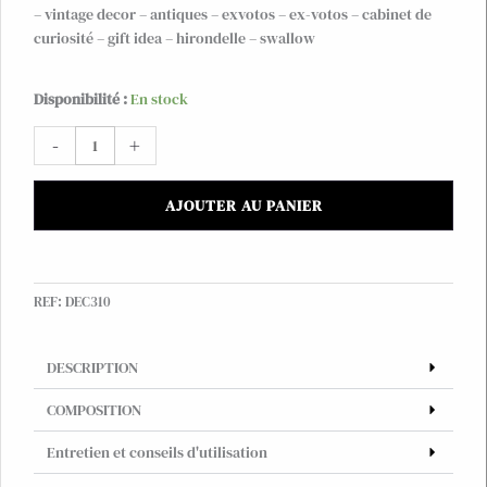
– vintage decor – antiques – exvotos – ex-votos – cabinet de
curiosité – gift idea – hirondelle – swallow
quantité
Disponibilité :
En stock
de
-
+
Clou
mural-
bijou
AJOUTER AU PANIER
de
bougie
Hirondelles
en
REF:
DEC310
laiton
recyclé
DESCRIPTION
COMPOSITION
Entretien et conseils d'utilisation