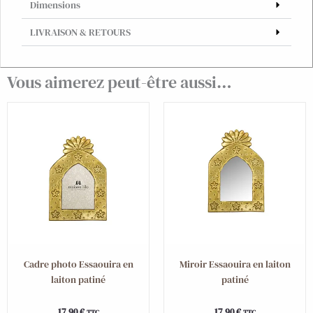
Dimensions
LIVRAISON & RETOURS
Vous aimerez peut-être aussi…
Cadre photo Essaouira en
Miroir Essaouira en laiton
laiton patiné
patiné
17,90
€
17,90
€
TTC
TTC