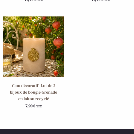
Clou décoratif- Lot de 2
bijoux de bougie Grenade
en laiton recyclé
7,90
€
TTC