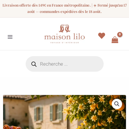
Aller
Livraison offerte dès 149€ en France métropolitaine. | ☀️ Fermé jusqu’au 17
au
août — commandes expédiées dès le 18 août.
contenu
Recherche
de
produits