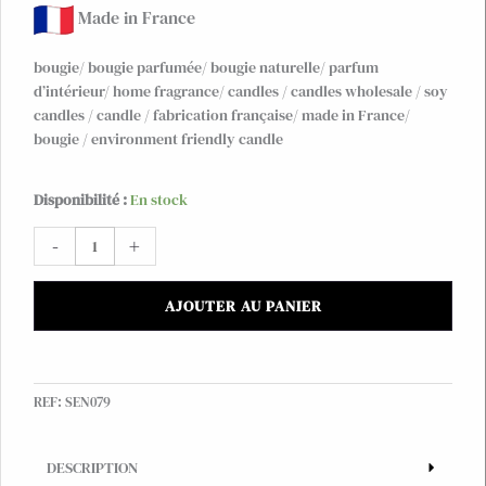
Made in France
bougie/ bougie parfumée/ bougie naturelle/ parfum
d’intérieur/ home fragrance/ candles / candles wholesale / soy
candles / candle / fabrication française/ made in France/
bougie / environment friendly candle
quantité
Disponibilité :
En stock
de
-
+
Bougie
Be
Happy
AJOUTER AU PANIER
dans
photophore
180g,
made
REF:
SEN079
in
Provence
DESCRIPTION