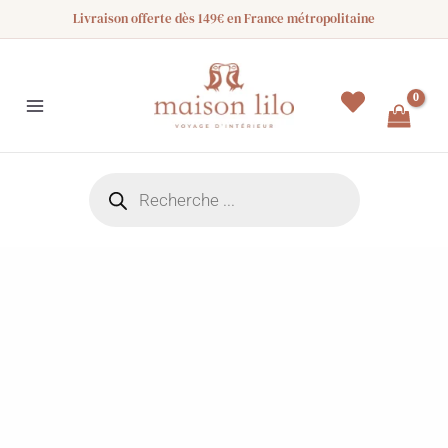
Aller
Livraison offerte dès 149€ en France métropolitaine
au
contenu
Recherche
de
produits